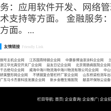
务：应用软件开发、网络管
术支持等方面。 金融服务
方面。...
友情链接
Friendly Link
捌号主机企业网
江苏国燕特钢企业网
中康泰博油漆涂料企业网
浙江华光真空开关厂企业网
益友日记企业网
北京胃肠病医院企业网
千古绝句企业网
威海中海川物流海中海川物流有限公司企业网
中山
妍美整形网企业网
不锈钢复合管栏杆厂家企业网
山东桥梁检测车出
广东马卡杰普科技发展企业网
新乡金穗生殖医院
献县环保除尘设备
栏目导航:
首页
|
企业查询
|
企业推广
|
企业